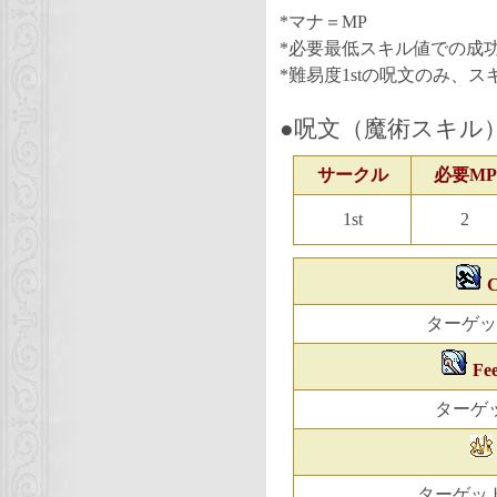
*マナ＝MP
*必要最低スキル値での成功
*難易度1stの呪文のみ、ス
●呪文（魔術スキル
サークル
必要MP
1st
2
C
ターゲッ
Fee
ターゲ
ターゲッ