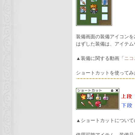
装備画面の装備アイコンを
はずした装備は、アイテム
▲装備に関する動画「
ニコ
ショートカットを使ってみ
▲ショートカットについて
使用可能アイテム、装備品