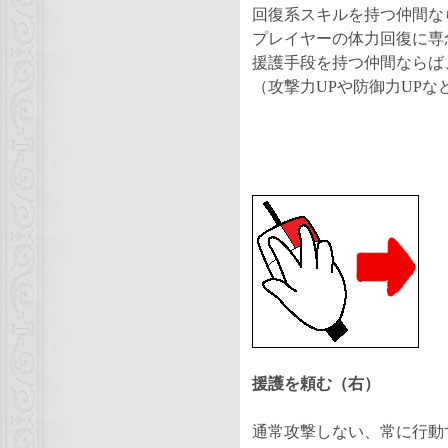
回復系スキルを持つ仲間な
プレイヤーの体力回復に専
援護手段を持つ仲間ならば
（攻撃力UPや防御力UPな
援護を頼む（右）
通常攻撃しない
、常に行動