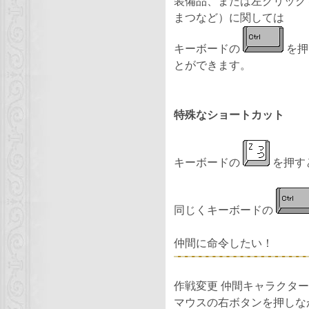
装備品、または左クリック
まつなど）に関しては
キーボードの
を押
とができます。
特殊なショートカット
キーボードの
を押す
同じくキーボードの
仲間に命令したい！
作戦変更 仲間キャラクタ
マウスの右ボタンを押しな