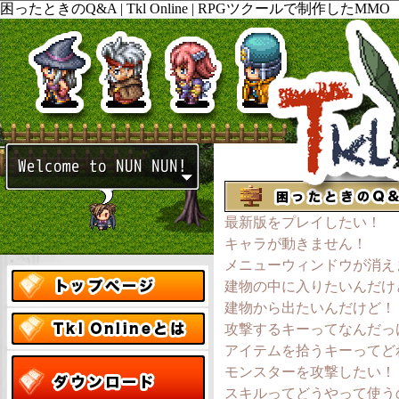
困ったときのQ&A | Tkl Online | RPGツクールで制作したMMO
風 オープンワールド ロールプレイング PCゲームの ダウンロ
ードと販売。開発ブログやtwitterも随時更新してますので見て
下さい。
最新版をプレイしたい！
キャラが動きません！
メニューウィンドウが消え
建物の中に入りたいんだけ
建物から出たいんだけど！
攻撃するキーってなんだっ
アイテムを拾うキーってど
モンスターを攻撃したい！
スキルってどうやって使う