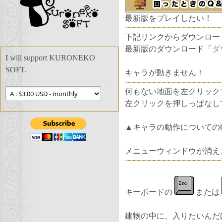
最新版をプレイしたい！
下記リンクからダウンロー
最新版のダウンロード「
ダ
I will support KURONEKO
SOFT.
キャラが動きません！
何もない地面を左クリック
左クリックを押しっぱなし
▲キャラの動作についての
メニューウィンドウが消え
キーボードの
または
建物の中に、入りたいんだ