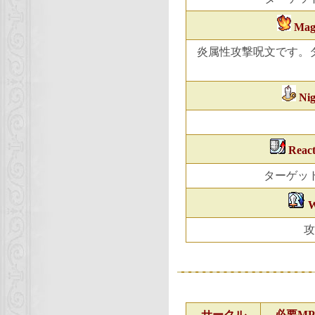
Mag
炎属性攻撃呪文です。
Nig
React
ターゲット
W
攻
サークル
必要MP