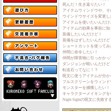
死んだ！生き返りたい！
アイテムウィンドウや、そ
ウインドウサイズを変更し
アイテムを使いたいんだけ
アイテムの効果を事前に知
装備したいんだけど！
装備をはずしたいんだけど
ショートカットを使ってみ
仲間に命令したい！
仲間が障害物に引っかかっ
ダンジョンが暗いんだけど
転送石ってなに！？
呪文に使うアイテムが分か
フルスクリーンをウィンド
モンスターを捕獲したい！
キャラクターメイキングを
Night Sightの呪文に失